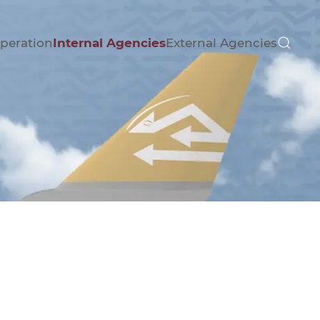
peration
Internal Agencies
External Agencies