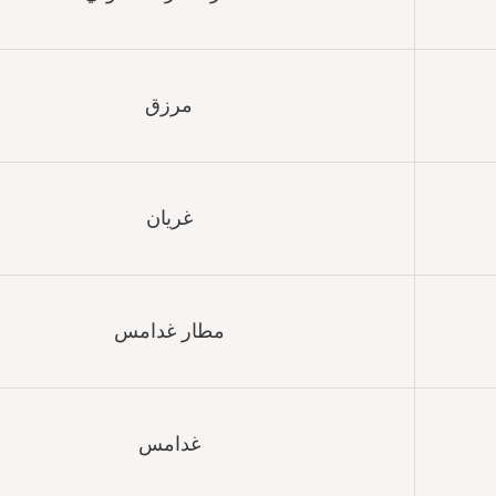
مرزق
غريان
مطار غدامس
غدامس