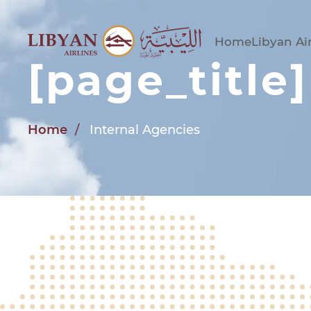
Skip to main content
Home
Libyan Air
[page_title]
Home
Internal Agencies