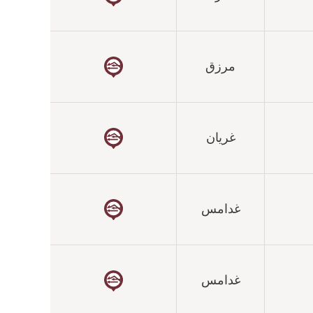
مرزق
غريان
غدامس
غدامس