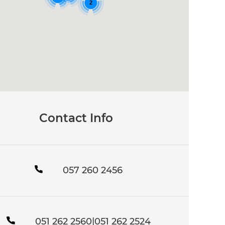
2
Contact Info
057 260 2456
051 262 2560|051 262 2524