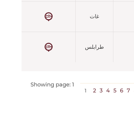
غات
طرابلس
Showing page:
1
2
3
4
5
6
7
1