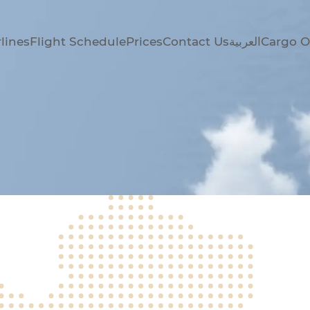
lines
Flight Schedule
Prices
Contact Us
العربية
Cargo O